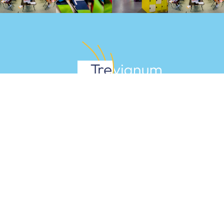
Disclaimer
Trevianum Scholengroep
Trevianum Havo
Trevianum Atheneum
Trevianum Gymnasium