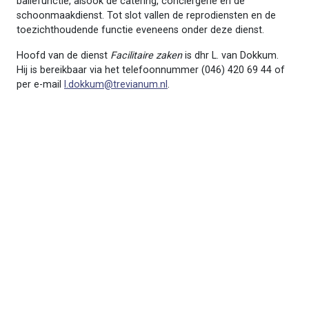
baliefunctie, alsook de catering, conciërgerie en de
schoonmaakdienst. Tot slot vallen de reprodiensten en de
toezichthoudende functie eveneens onder deze dienst.
Hoofd van de dienst
Facilitaire zaken
is dhr L. van Dokkum.
Hij is bereikbaar via het telefoonnummer (046) 420 69 44 of
per e-mail
l.dokkum@trevianum.nl
.